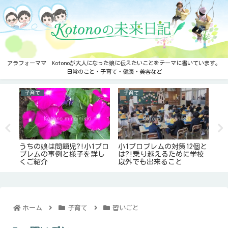
アラフォーママ Kotonoが大人になった娘に伝えたいことをテーマに書いています。
日常のこと・子育て・健康・美容など
子育て
子育て
健
添
うちの娘は問題児?!小1プロ
小1プロブレムの対策12個と
カ
え
ブレムの事例と様子を詳し
は?!乗り越えるために学校
ん
くご紹介
以外でも出来ること
コ
ホーム
子育て
習いごと