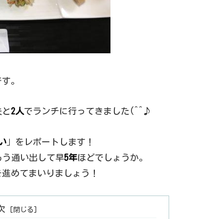
す。
夫と
2人
でランチに行ってきました(^^♪
い
」をレポートします！
もう通い出して早
5年
ほどでしょうか。
を進めてまいりましょう！
次