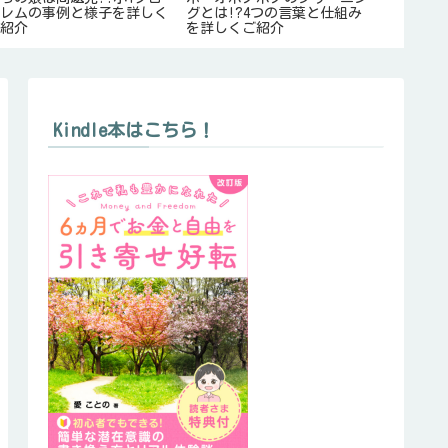
ブレムの事例と様子を詳しく
グとは!?4つの言葉と仕組み
みた!!
ご紹介
を詳しくご紹介
の？
Kindle本はこちら！