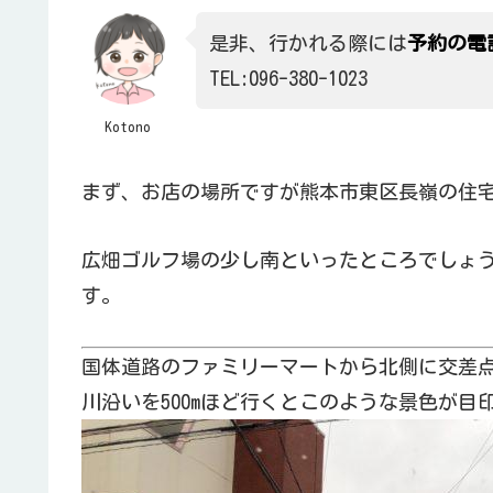
是非、行かれる際には
予約の電
TEL:096-380-1023
Kotono
まず、お店の場所ですが熊本市東区長嶺の住
広畑ゴルフ場の少し南といったところでしょ
す。
国体道路のファミリーマートから北側に交差
川沿いを500mほど行くとこのような景色が