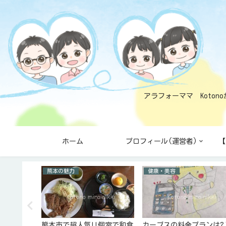
アラフォーママ Koto
ホーム
プロフィール(運営者)
【
熊本の魅力
健康・美容
策12個と
熊本市で超人気!!個室で和食
カーブスの料金プランは?