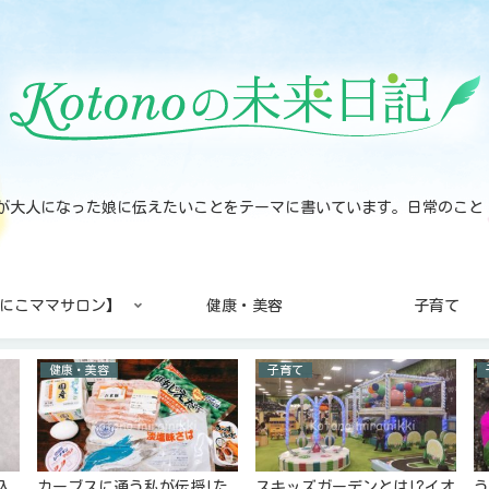
noが大人になった娘に伝えたいことをテーマに書いています。日常のこ
にこママサロン】
健康・美容
子育て
健康・美容
子育て
入
カーブスに通う私が伝授!た
スキッズガーデンとは!?イオ
う