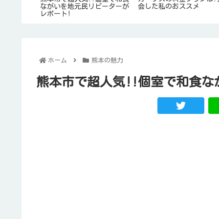
ために学校以
ながいを地元民リピーターが
会した私のおススメ
レポート!
ホーム
熊本の魅力
熊本市で超人気!!個室で和食な