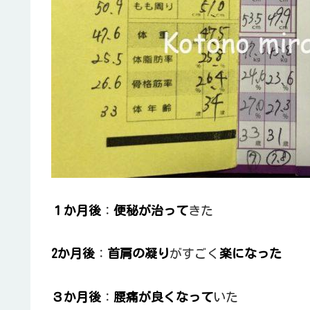
１か月後
：
便秘が治って
きた
2か月後
：
首肩の凝り
がすごく
楽になった
３か月後
：
腰痛が良くなって
いた