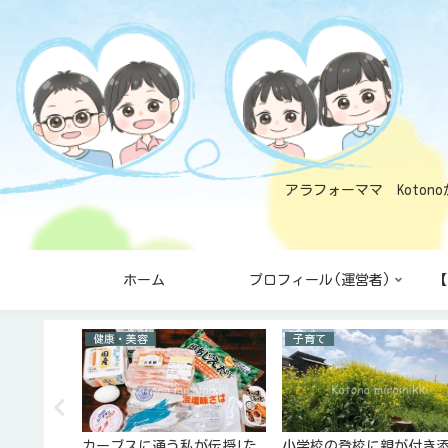
アラフォーママ Koto
ホーム
プロフィール(運営者)
【
健康・美容
子育て
ジーのメダ
カーブスに通う私が伝授!た
小学校の登校に親が付き