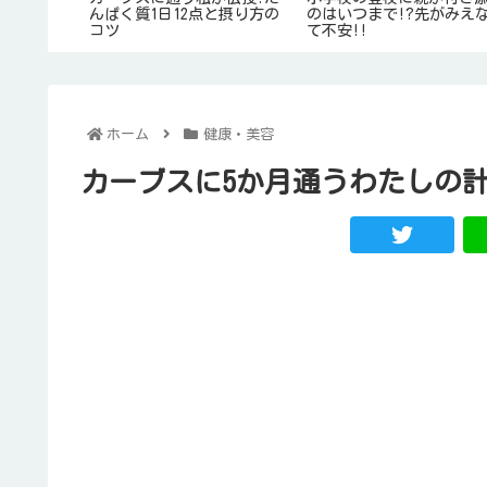
?何枚買った
んぱく質1日12点と摂り方の
のはいつまで!?先がみえ
コツ
て不安!!
ホーム
健康・美容
カーブスに5か月通うわたしの計