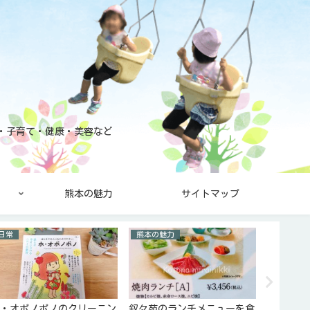
と・子育て・健康・美容など
熊本の魅力
サイトマップ
日常
熊本の魅力
健康・美
ホ・オポノポノのクリーニン
叙々苑のランチメニューを食
カーブス