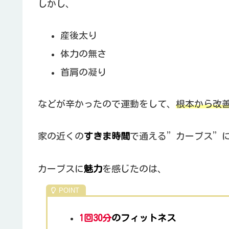
しかし、
産後太り
体力の無さ
首肩の凝り
などが辛かったので運動をして、
根本から改
家の近くの
すきま時間
で通える”カーブス”
カーブスに
魅力
を感じたのは、
1回30分
のフィットネス