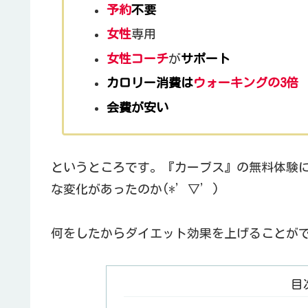
予約
不要
女性
専用
女性コーチ
が
サポート
カロリー消費は
ウォーキングの3倍
会費が安い
というところです。『カーブス』の無料体験
な変化があったのか(*’▽’)
何をしたからダイエット効果を上げることが
目