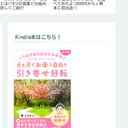
とは!?4つの言葉と仕組み
べてみたよ!2500円から♬熊
〇か月後
を詳しくご紹介
本に初出店!!
験記
Kindle本はこちら！