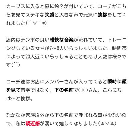
カーブスに入ると扉に鈴？が付いていて、コーチがこち
らを見てステキな
笑顔
と大きな声で元気に
挨拶
をしてく
れました(´∀｀*)
店内はテンポの良い
軽快な音楽
が流れていて、トレーニ
ングしている女性が7〜8人いらっしゃいました。時間帯
によって20人近くいらっしゃることもあり人数は様々で
す(^^)
コーチ達はお店にメンバーさんが入ってくると
瞬時に顔
を見て
苗字ではなく、
下の名前
で◯◯さん、こんにち
は〜と挨拶。
なかなか家族以外から下の名前で呼ばれる事が少ないの
で、私は
親近感
が湧いて嬉しくなりました(≧∀≦)