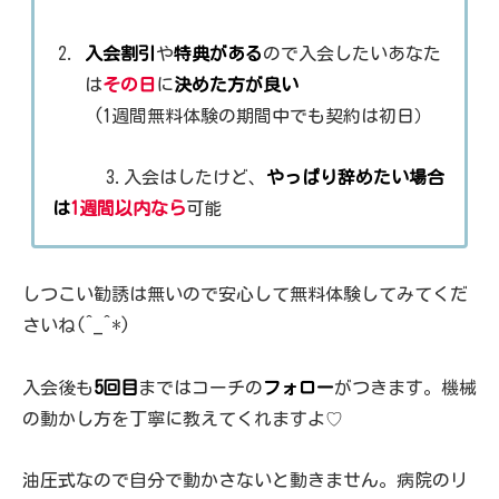
入会割引
や
特典がある
ので入会したいあなた
は
その日
に
決めた方が良い
(1週間無料体験の期間中でも契約は初日）
3.入会はしたけど、
やっぱり辞めたい場合
は
1週間以内なら
可能
しつこい勧誘は無いので安心して無料体験してみてくだ
さいね(^_^*)
入会後も
5回目
まではコーチの
フォロー
がつきます。機械
の動かし方を丁寧に教えてくれますよ♡
油圧式なので自分で動かさないと動きません。病院のリ