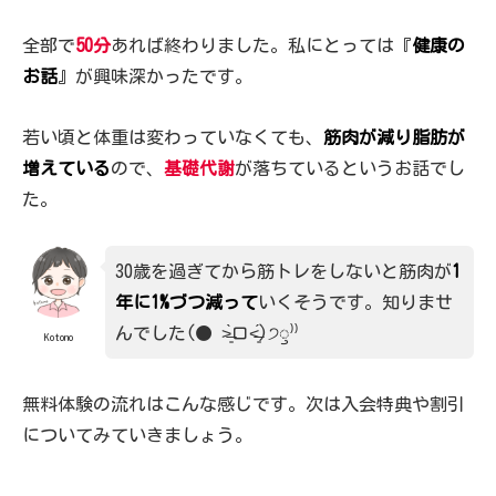
全部で
50分
あれば終わりました。私にとっては『
健康の
お話
』が興味深かったです。
若い頃と体重は変わっていなくても、
筋肉が減り脂肪が
増えている
ので、
基礎代謝
が落ちているというお話でし
た。
30歳を過ぎてから筋トレをしないと筋肉が
1
年に1%づつ減って
いくそうです。知りませ
んでした(● ˃̶͈̀ロ˂̶͈́)੭ꠥ⁾⁾
Kotono
無料体験の流れはこんな感じです。次は入会特典や割引
についてみていきましょう。