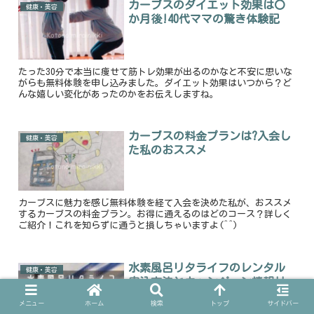
カーブスのダイエット効果は〇
健康・美容
か月後!40代ママの驚き体験記
たった30分で本当に痩せて筋トレ効果が出るのかなと不安に思いな
がらも無料体験を申し込みました。ダイエット効果はいつから？ど
んな嬉しい変化があったのかをお伝えしますね。
カーブスの料金プランは?入会し
健康・美容
た私のおススメ
カーブスに魅力を感じ無料体験を経て入会を決めた私が、おススメ
するカーブスの料金プラン。お得に通えるのはどのコース？詳しく
ご紹介！これを知らずに通うと損しちゃいますよ(^^)
水素風呂リタライフのレンタル
健康・美容
申込方法とキャンペーン情報!!
&解約手続き
メニュー
ホーム
検索
トップ
サイドバー