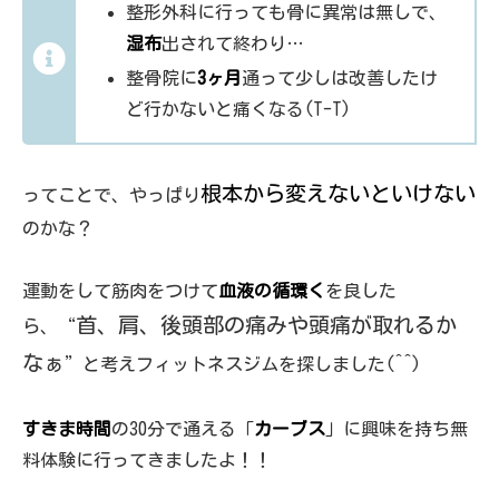
整形外科に行っても骨に異常は無しで、
湿布
出されて終わり…
整骨院に
3ヶ月
通って少しは改善したけ
ど行かないと痛くなる(T-T)
根本から変えないといけない
ってことで、やっぱり
のかな？
運動をして筋肉をつけて
血液の循環く
を良した
首、肩、後頭部の痛みや頭痛が取れるか
ら、“
なぁ
”と考えフィットネスジムを探しました(^^)
すきま時間
の30分で通える「
カーブス
」に興味を持ち無
料体験に行ってきましたよ！！