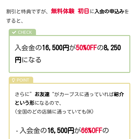
無料体験 初日
割引と特典ですが、
に
入会の申込み
を
すると、
入会金の
16,500円
が
50%OFF
の
8,250
円
になる
さらに”
お友達
“がカーブスに通っていれば
紹介
という形
になるので、
(全国のどの店舗に通っていてもOK)
入会金の
16,500円
が
66%OFF
の
・