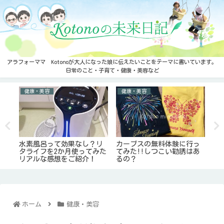
アラフォーママ Kotonoが大人になった娘に伝えたいことをテーマに書いています。
日常のこと・子育て・健康・美容など
健康・美容
健康・美容
ア
を
水素風呂って効果なし？リ
カーブスの無料体験に行っ
モ
ら♬
タライフを2か月使ってみた
てみた!!しつこい勧誘はあ
ば
リアルな感想をご紹介！
るの？
率
ホーム
健康・美容