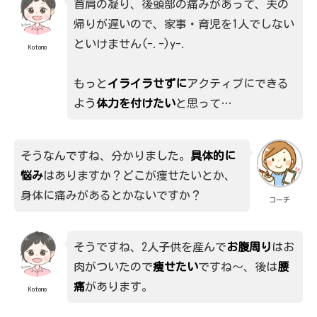
首肩の凝り、後頭部の痛みがあって、夫の
帰りが遅いので、家事・育児を1人でしない
といけません(-.-)y-.
Kotono
もっと
イライラせずに
アクティブにできる
よう
体力を付けたい
と思って…
そうなんですね、分かりました。
具体的に
悩み
はありますか？どこが痩せたいとか、
身体に痛みがあるとかないですか？
コーチ
そうですね、2人子供を産んで
お腹周り
はお
肉がついたので
痩せたい
ですね〜、後は
腰
痛
があります。
Kotono