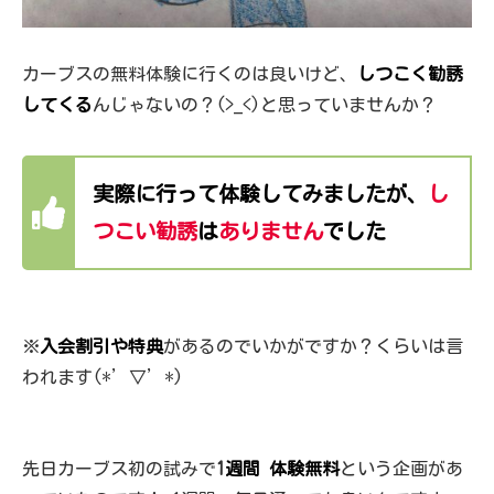
カーブスの無料体験に行くのは良いけど、
しつこく勧誘
してくる
んじゃないの？(>_<)と思っていませんか？
実際に行って体験してみましたが、
し
つこい勧誘
は
ありません
でした
※
入会割引や特典
があるのでいかがですか？くらいは言
われます(*’▽’*)
先日カーブス初の試みで
1
週間 体験無料
という企画があ