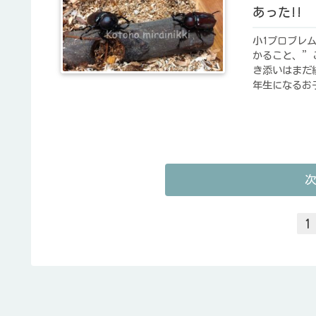
あった!!
小1プロブレ
かること、”
き添いはまだ
年生になるお
1