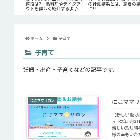
ために学校以
値段は?一品料理やテイクア
の計測結果とは、驚きの
ウトも詳しく紹介するよ♪
に!!
ホーム
子育て
子育て
妊娠・出産・子育てなどの記事です。
にこママサロン
にこママサ
【新しい取り組
♬ R2年3月
新しい取り組
様の声もいた