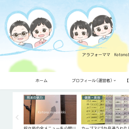
アラフォーママ Koto
ホーム
プロフィール(運営者)
【
熊本の魅力
健康・美容
策12個と
叙々苑の全メニューを公開!!
カーブスに5か月通うわた