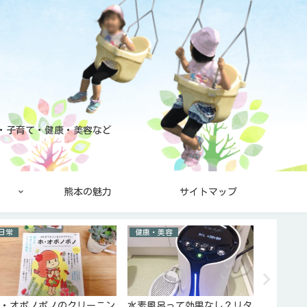
と・子育て・健康・美容など
熊本の魅力
サイトマップ
日常
健康・美容
日常
ホ・オポノポノのクリーニン
水素風呂って効果なし？リタ
ホ・オポ