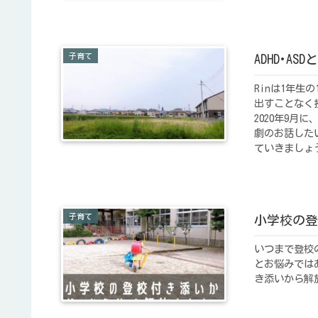
子育て
ADHD･A
Rinは1年
出すことなく
2020年9
劇のお話した
ていきましょ
子育て
小学校の登
いつまで登校
とお悩みでは
き添いから解